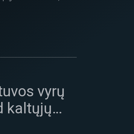
etuvos vyrų
d kaltųjų…