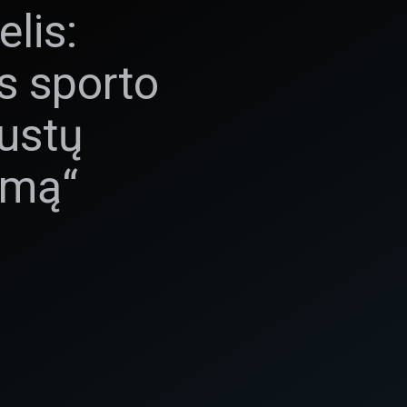
lis:
s sporto
austų
nimą“