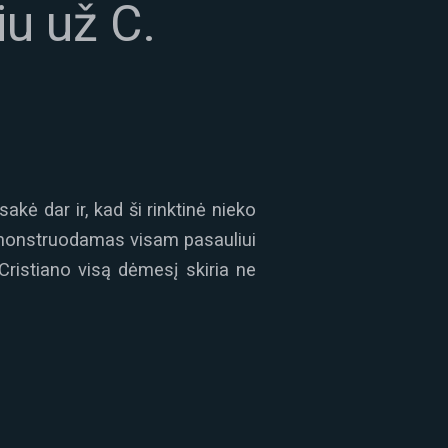
u už C.
akė dar ir, kad ši rinktinė nieko
demonstruodamas visam pasauliui
Cristiano visą dėmesį skiria ne