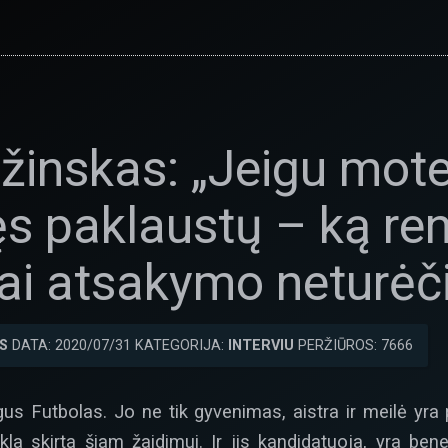
žinskas: „Jeigu moter
s paklaustų – ką ren
 tai atsakymo neturėč
S
DATA: 2020/07/31 KATEGORIJA:
INTERVIU
PERŽIŪROS: 7666
s Futbolas. Jo ne tik gyvenimas, aistra ir meilė yra 
kla skirta šiam žaidimui. Ir jis kandidatuoja, yra bene