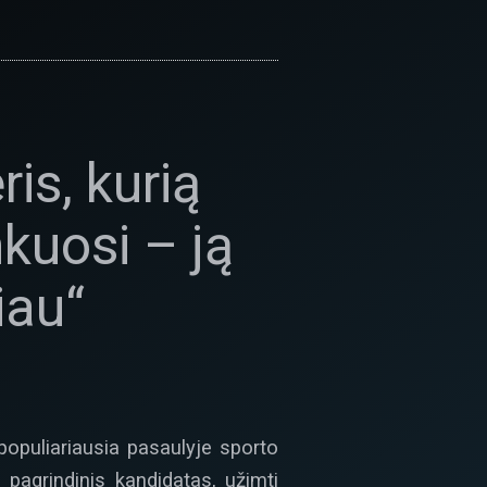
is, kurią
kuosi – ją
iau“
populiariausia pasaulyje sporto
 pagrindinis kandidatas, užimti