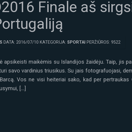
016 Finale aš sirgsi
Portugaliją
S
DATA: 2016/07/10 KATEGORIJA:
SPORTAI
PERŽIŪROS: 9522
 apsikeisti maikėmis su Islandijos žaidėju. Taip, jis pas
turi savo vardinius triusikus. Su jais fotografuojasi, 
Barcą. Vos ne visi heiteriai sako, kad per pertraukas 
usymui, […]