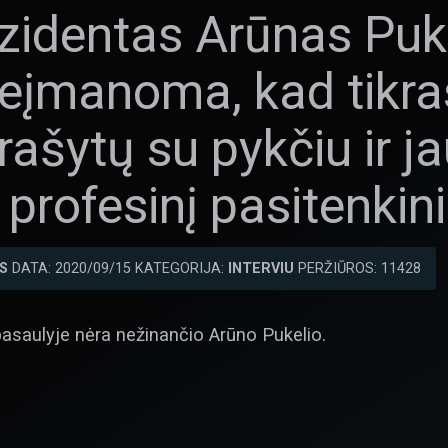
zidentas Arūnas Puke
neįmanoma, kad tikra
rašytų su pykčiu ir j
i profesinį pasitenki
S
DATA: 2020/09/15 KATEGORIJA:
INTERVIU
PERŽIŪROS: 11428
pasaulyje nėra nežinančio Arūno Pukelio.