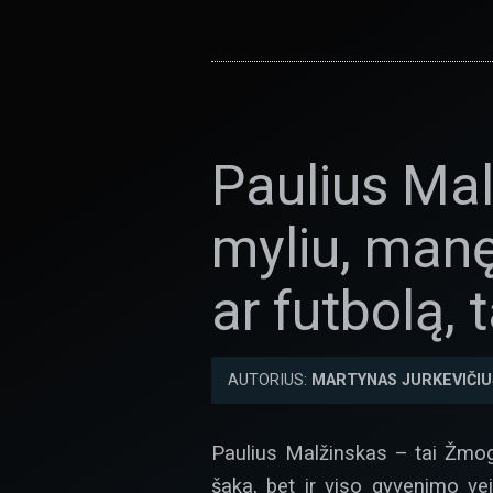
Paulius Mal
myliu, manę
ar futbolą,
AUTORIUS:
MARTYNAS JURKEVIČIU
Paulius Malžinskas – tai Žmogu
šaka, bet ir viso gyvenimo vei