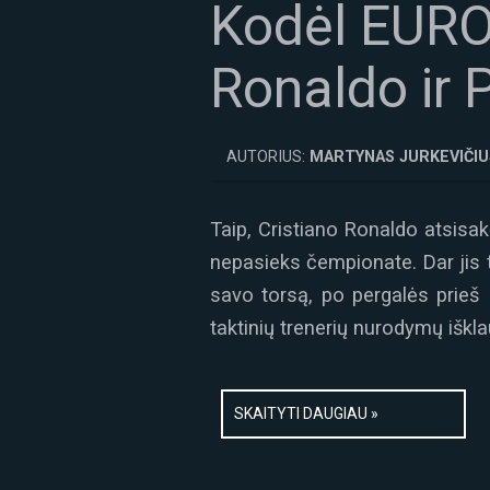
Kodėl EURO2
Ronaldo ir 
AUTORIUS:
MARTYNAS JURKEVIČIU
Taip, Cristiano Ronaldo atsisakė
nepasieks čempionate. Dar jis 
savo torsą, po pergalės prieš 
taktinių trenerių nurodymų iškla
SKAITYTI DAUGIAU »