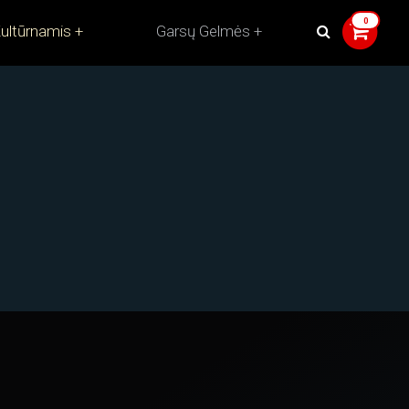
ultūrnamis
Garsų Gelmės