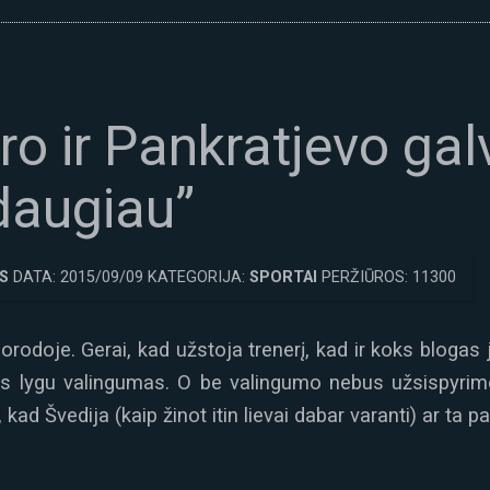
ro ir Pankratjevo ga
daugiau”
S
DATA: 2015/09/09 KATEGORIJA:
SPORTAI
PERŽIŪROS: 11300
uorodoje. Gerai, kad užstoja trenerį, kad ir koks blogas j
as lygu valingumas. O be valingumo nebus užsispyri
kad Švedija (kaip žinot itin lievai dabar varanti) ar ta pa