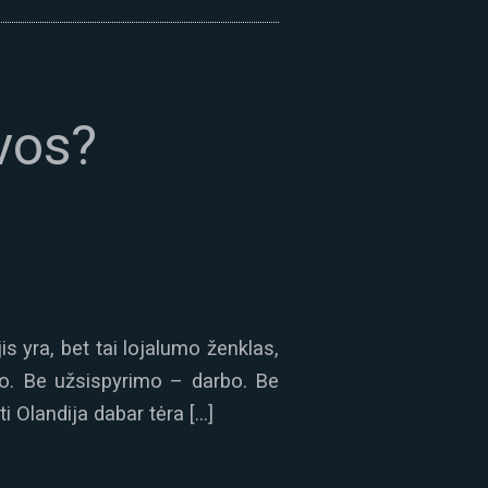
lvos?
is yra, bet tai lojalumo ženklas,
mo. Be užsispyrimo – darbo. Be
ti Olandija dabar tėra […]