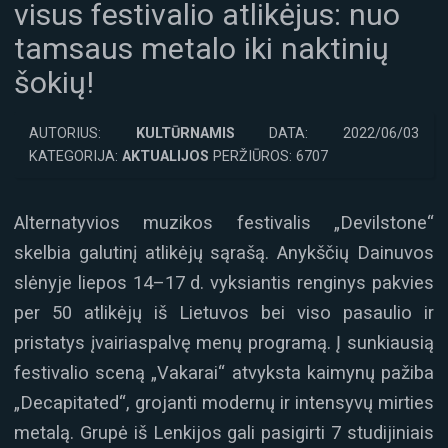
visus festivalio atlikėjus: nuo
tamsaus metalo iki naktinių
šokių!
AUTORIUS:
KULTŪRNAMIS
DATA: 2022/06/03
KATEGORIJA:
AKTUALIJOS
PERŽIŪROS: 6707
Alternatyvios muzikos festivalis „Devilstone“
skelbia galutinį atlikėjų sąrašą. Anykščių Dainuvos
slėnyje liepos 14–17 d. vyksiantis renginys pakvies
per 50 atlikėjų iš Lietuvos bei viso pasaulio ir
pristatys įvairiaspalvę menų programą. Į sunkiausią
festivalio sceną „Vakarai“ atvyksta kaimynų pažiba
„Decapitated“, grojanti modernų ir intensyvų mirties
metalą. Grupė iš Lenkijos gali pasigirti 7 studijiniais