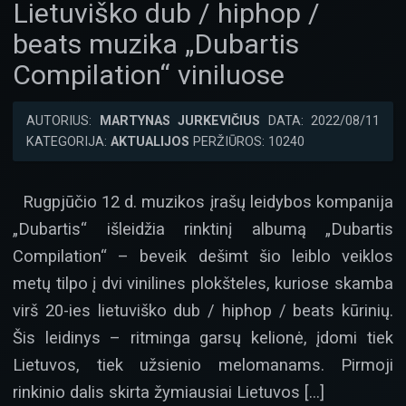
Lietuviško dub / hiphop /
beats muzika „Dubartis
Compilation“ viniluose
AUTORIUS:
MARTYNAS JURKEVIČIUS
DATA: 2022/08/11
KATEGORIJA:
AKTUALIJOS
PERŽIŪROS: 10240
Rugpjūčio 12 d. muzikos įrašų leidybos kompanija
„Dubartis“ išleidžia rinktinį albumą „Dubartis
Compilation“ – beveik dešimt šio leiblo veiklos
metų tilpo į dvi vinilines plokšteles, kuriose skamba
virš 20-ies lietuviško dub / hiphop / beats kūrinių.
Šis leidinys – ritminga garsų kelionė, įdomi tiek
Lietuvos, tiek užsienio melomanams. Pirmoji
rinkinio dalis skirta žymiausiai Lietuvos […]