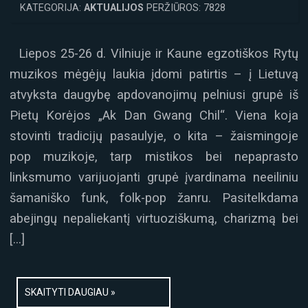
KATEGORIJA:
AKTUALIJOS
PERŽIŪROS: 7828
Liepos 25-26 d. Vilniuje ir Kaune egzotiškos Rytų
muzikos mėgėjų laukia įdomi patirtis – į Lietuvą
atvyksta daugybę apdovanojimų pelniusi grupė iš
Pietų Korėjos „Ak Dan Gwang Chil“. Viena koja
stovinti tradicijų pasaulyje, o kita – žaismingoje
pop muzikoje, tarp mistikos bei nepaprasto
linksmumo varijuojanti grupė įvardinama neeiliniu
šamaniško funk, folk-pop žanru. Pasitelkdama
abejingų nepaliekantį virtuoziškumą, charizmą bei
[…]
SKAITYTI DAUGIAU »