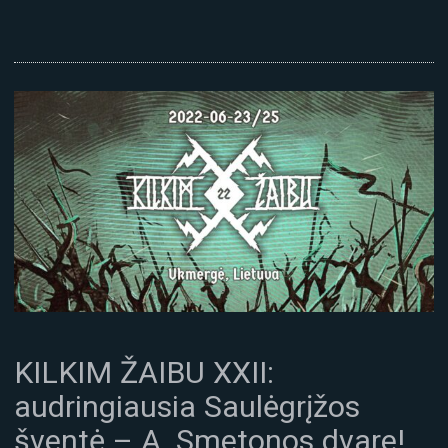
KILKIM ŽAIBU XXII:
audringiausia Saulėgrįžos
šventė – A. Smetonos dvare!