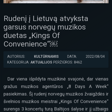
Rudenį į Lietuvą atvyksta
garsus norvegų muzikos
duetas „Kings Of
Convenience“￼
AUTORIUS:
KULTŪRNAMIS
DATA: 2022/08/04
KATEGORIJA:
AKTUALIJOS
PERŽIŪROS: 8462
Dar viena išpildyta muzikinė svajonė, dar vienas
gražus muzikos agentūros „8 Days A Week“
pasiekimas. Šį rudenį norvegų muzikos žvaigždės ir
švelnios muzikos meistrai „Kings Of Convenience“
surengs 3 koncertų turą Baltijos šalyse ir jį užbaigs