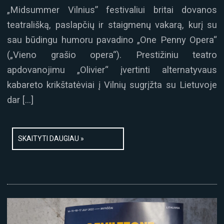
„Midsummer Vilnius” festivaliui britai dovanos
teatrališką, paslapčių ir staigmenų vakarą, kurį su
sau būdingu humoru pavadino „One Penny Opera“
(„Vieno grašio opera“). Prestižiniu teatro
apdovanojimu „Olivier“ įvertinti alternatyvaus
kabareto krikštatėviai į Vilnių sugrįžta su Lietuvoje
dar […]
SKAITYTI DAUGIAU »