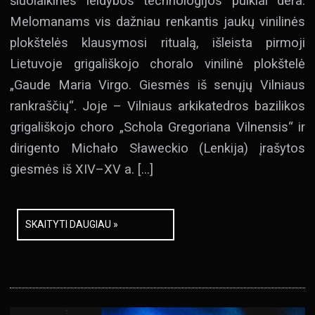
šiuolaikinės leidybos technologijos puikiai dera.
Melomanams vis dažniau renkantis jaukų vinilinės
plokštelės klausymosi ritualą, išleista pirmoji
Lietuvoje grigališkojo choralo vinilinė plokštelė
„Gaude Maria Virgo. Giesmės iš senųjų Vilniaus
rankraščių“. Joje – Vilniaus arkikatedros bazilikos
grigališkojo choro „Schola Gregoriana Vilnensis“ ir
dirigento Michało Sławeckio (Lenkija) įrašytos
giesmės iš XIV–XV a. […]
SKAITYTI DAUGIAU »