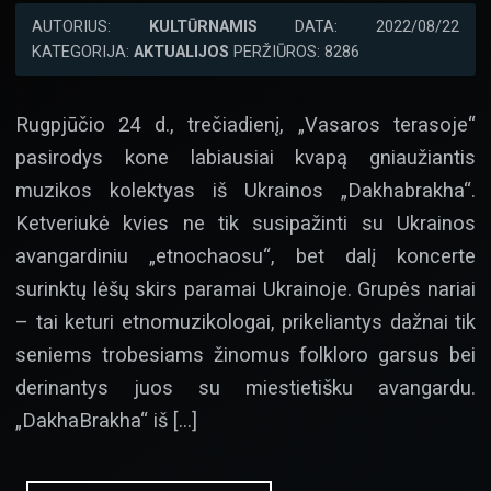
AUTORIUS:
KULTŪRNAMIS
DATA: 2022/08/22
KATEGORIJA:
AKTUALIJOS
PERŽIŪROS: 8286
Rugpjūčio 24 d., trečiadienį, „Vasaros terasoje“
pasirodys kone labiausiai kvapą gniaužiantis
muzikos kolektyas iš Ukrainos „Dakhabrakha“.
Ketveriukė kvies ne tik susipažinti su Ukrainos
avangardiniu „etnochaosu“, bet dalį koncerte
surinktų lėšų skirs paramai Ukrainoje. Grupės nariai
– tai keturi etnomuzikologai, prikeliantys dažnai tik
seniems trobesiams žinomus folkloro garsus bei
derinantys juos su miestietišku avangardu.
„DakhaBrakha“ iš […]