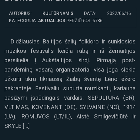
AUTORIUS:
KULTŪRNAMIS
DATA: 2022/06/16
KATEGORIJA:
AKTUALIJOS
PERŽIŪROS: 6786
Didžiausias Baltijos šalių folkloro ir sunkiosios
muzikos festivalis keičia rūbą ir iš Žemaitijos
persikelia į Aukštaitijos širdį. Pirmąją post-
pandeminę vasarą organizatoriai visa jėga siekia
užkurti tikrų tikriausią Žaibų šventę Lėno ežero
pakrantėje. Festivaliui suburta muzikantų kariauna
pasižymi įspūdingais vardais: SEPULTURA (BR),
VLTIMAS, KOVENANT (DE), SYLVAINE (NO), 1914
(UA), ROMUVOS (LT/IL), Aistė Smilgevičiūtė ir
SKYLĖ […]