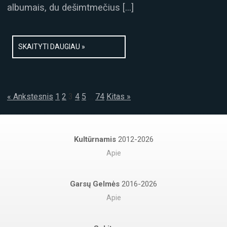
albumais, du dešimtmečius […]
SKAITYTI DAUGIAU »
« Ankstesnis
1
2
3
4
5
…
74
Kitas »
Kultūrnamis
2012-2026
Apie
Garsų Gelmės
2016-2026
Apie