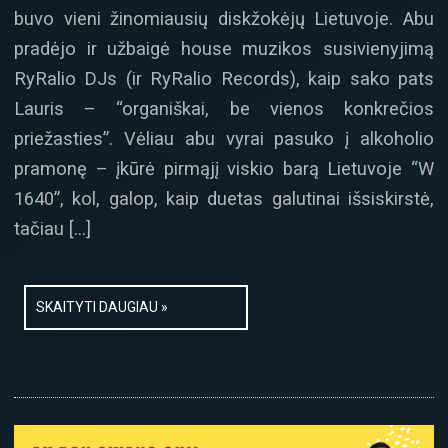
buvo vieni žinomiausių diskžokėjų Lietuvoje. Abu
pradėjo ir užbaigė house muzikos susivienyjimą
RyRalio DJs (ir RyRalio Records), kaip sako pats
Lauris – “organiškai, be vienos konkrečios
priežasties”. Vėliau abu vyrai pasuko į alkoholio
pramonę – įkūrė pirmąjį viskio barą Lietuvoje “W
1640”, kol, galop, kaip duetas galutinai išsiskirstė,
tačiau […]
SKAITYTI DAUGIAU »