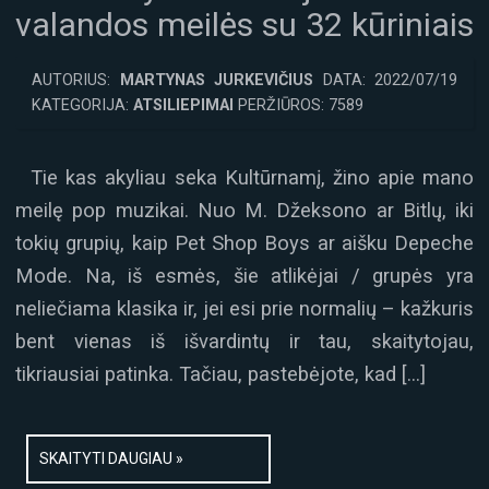
valandos meilės su 32 kūriniais
AUTORIUS:
MARTYNAS JURKEVIČIUS
DATA: 2022/07/19
KATEGORIJA:
ATSILIEPIMAI
PERŽIŪROS: 7589
Tie kas akyliau seka Kultūrnamį, žino apie mano
meilę pop muzikai. Nuo M. Džeksono ar Bitlų, iki
tokių grupių, kaip Pet Shop Boys ar aišku Depeche
Mode. Na, iš esmės, šie atlikėjai / grupės yra
neliečiama klasika ir, jei esi prie normalių – kažkuris
bent vienas iš išvardintų ir tau, skaitytojau,
tikriausiai patinka. Tačiau, pastebėjote, kad […]
SKAITYTI DAUGIAU »