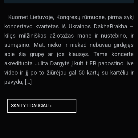
Kuomet Lietuvoje, Kongresų rūmuose, pirmą sykį
koncertavo kvartetas iš Ukrainos DakhaBrakha –
kilęs milžiniškas ažiotažas mane ir nustebino, ir
sumąsino. Mat, nieko ir niekad nebuvau girdęjęs
apie šią grupę ar jos klausęs. Tame koncerte
akredituota Julita Dargytė į kult.lt FB papostino live
video ir jį po to žiūrėjau gal 50 kartų su kartėliu ir
pavydu, […]
SKAITYTI DAUGIAU »