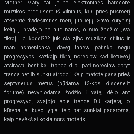
Mother Mary tai jauna elektroninės hardcore
muzikos prodiuserė iš Vilniaus, kuri prieš pusmetį
atšventė dvidešimties metų jubiliejų. Savo kūrybinį
kelią ji pradėjo ne nuo natos, o nuo žodžio: „wa
tikraj… o kodel??? juk cia zjbs muzikos stilius ir
man asmenishkaj dawg labew patinka negu
progresyvas. kazkajp tikraj noreciaw kad lietuwoj
atsirastu bent keli tranco dj’ai. pati noreciaw daryt
tranca bet lb sunku atrodo.“ Kaip matote pana prieš
septynerius metus (būdama 13-kos, djscene.lt
forume) nevyniodama žodžio į vatą, dėjo ant
progresyvo, svajojo apie trance DJ karjerą, o
kūryba jai buvo lygiai taip pat sunkiai padaroma,
kaip nevėkšlai kokia nors moteris.