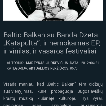
Baltic Balkan su Banda Dzeta
„Katapulta“: ir nemokamas EP,
ir vinilas, ir vasaros festivaliai
AUTORIUS:
MARTYNAS JURKEVIČIUS
DATA: 2012/06/21
KATEGORIJA:
AKTUALIJOS
PERŽIŪROS: 8670
Visada maniau, kad „Baltic Balkan“ tėra didžėjų
susivienyjimas, kurie propaguoja Jugoslaviškų
kraštų muziką klubinėje kultūroje. Trys vyrai,
pasipuošę ūsais, skrybėlėm, auksinėmis