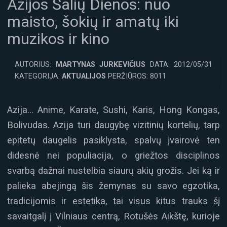
Azijos Šalių Dienos: nuo
maisto, šokių ir amatų iki
muzikos ir kino
AUTORIUS:
MARTYNAS JURKEVIČIUS
DATA: 2012/05/31
KATEGORIJA:
AKTUALIJOS
PERŽIŪROS: 8011
Azija… Anime, Karate, Sushi, Karis, Hong Kongas,
Bolivudas. Azija turi daugybę vizitinių kortelių, tarp
epitetų daugelis pasiklysta, spalvų įvairovė ten
didesnė nei populiacija, o griežtos disciplinos
svarbą dažnai nustelbia siaurų akių grožis. Jei ką ir
palieka abejingą šis žemynas su savo egzotika,
tradicijomis ir estetika, tai visus kitus trauks šį
savaitgalį į Vilniaus centrą, Rotušės Aikštę, kurioje