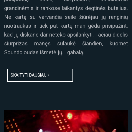
grandinėmis ir rankose laikantys degtinės butelius.
Ne kartą su varvančia seile žiūrėjau jų renginių
nuotraukas ir tiek pat kartų man gėda prisipažint,
kad jų diskane dar neteko apsilankyti. Tačiau didelis
siurprizas manęs sulaukė šiandien, kuomet
Soundcloudas išmetė jų… gabalą.
SKAITYTI DAUGIAU »