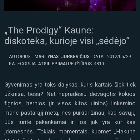
„The Prodigy“ Kaune:
diskoteka, kurioje visi „sėdėjo“
AUTORIUS:
MARTYNAS JURKEVIČIUS
DATA: 2012/05/29
KATEGORIJA:
ATSILIEPIMAI
PERŽIŪROS: 4810
Gyvenimas yra toks dalykas, kuris kartais šiek tiek
užknisa, tiesa? Net nepradėsiu dievagotis kokios
fignios, hernios (ir visos kitos uinios) linksmino
mane pastarąjį metą, nes puikiai žinau, kad savųjų
Jūs turite pakankamai ir jos juk yra kur kas
įdomesnės. Tokiais momentais, kuomet „Hakuna