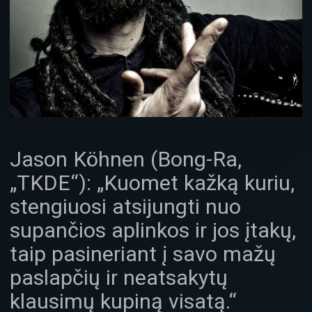
Jason Köhnen (Bong-Ra,
„TKDE“): „Kuomet kažką kuriu,
stengiuosi atsijungti nuo
supančios aplinkos ir jos įtakų,
taip pasineriant į savo mažų
paslapčių ir neatsakytų
klausimų kupiną visatą.“