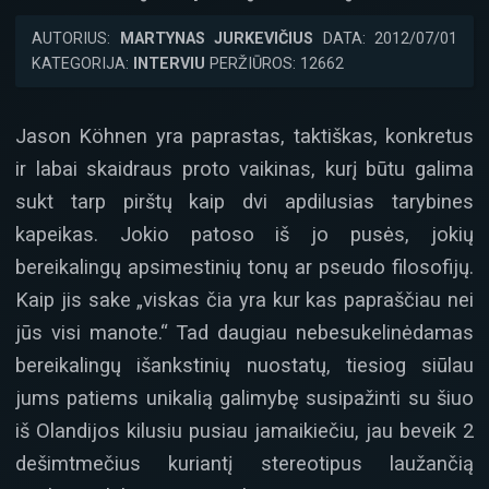
AUTORIUS:
MARTYNAS JURKEVIČIUS
DATA: 2012/07/01
KATEGORIJA:
INTERVIU
PERŽIŪROS: 12662
Jason Köhnen yra paprastas, taktiškas, konkretus
ir labai skaidraus proto vaikinas, kurį būtu galima
sukt tarp pirštų kaip dvi apdilusias tarybines
kapeikas. Jokio patoso iš jo pusės, jokių
bereikalingų apsimestinių tonų ar pseudo filosofijų.
Kaip jis sake „viskas čia yra kur kas papraščiau nei
jūs visi manote.“ Tad daugiau nebesukelinėdamas
bereikalingų išankstinių nuostatų, tiesiog siūlau
jums patiems unikalią galimybę susipažinti su šiuo
iš Olandijos kilusiu pusiau jamaikiečiu, jau beveik 2
dešimtmečius kuriantį stereotipus laužančią