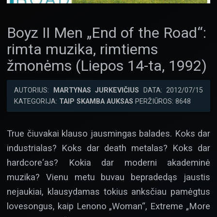
Boyz II Men „End of the Road“:
rimta muzika, rimtiems
žmonėms (Liepos 14-ta, 1992)
AUTORIUS:
MARTYNAS JURKEVIČIUS
DATA: 2012/07/15
KATEGORIJA:
TAIP SKAMBA AUKSAS
PERŽIŪROS: 8648
True čiuvakai klauso jausmingas balades. Koks dar
industrialas? Koks dar death metalas? Koks dar
hardcore‘as? Kokia dar moderni akademinė
muzika? Vienu metu buvau bepradedąs jaustis
nejaukiai, klausydamas tokius anksčiau pamėgtus
lovesongus, kaip Lenono „Woman“, Extreme „More