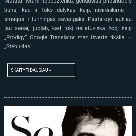
Matata“ ištarti nebeužtenka, geriausias priešnuodis
būna, kad ir toks dalykas kaip, išsireiškime –
smagus ir turiningas savaitgalis. Pastarojo laukiau
jau senai, juolab, kad tokį nelietuvišką žodį kaip
„Prodigy“ Google Translator man išvertė tiksliai –
„Stebuklas“.
SKAITYTI DAUGIAU »