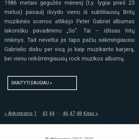
1986 metais gegužės mėnesį (t.y. lygiai prieš 25
metus) pasaulį išvydo vieno iš subtiliausių Britų
muzikinės scenos atlikėjo Peter Gabriel albumas
lakonišku pavadinimu „So“. Tai – ištisas hitų
rinkinys. Tad neveltui jis tapo pačiu sėkmingiausiu
Gabrielio disku per visą jo kaip muzikanto karjerą,
bei vienu reikšmingiausių rock muzikos albumų.
SKAITYTI DAUGIAU »
« Ankstesnis
1
…
43
44
45
46
47
48
Kitas »