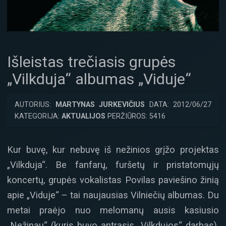
Išleistas trečiasis grupės
„Vilkduja“ albumas „Viduje“
AUTORIUS:
MARTYNAS JURKEVIČIUS
DATA: 2012/06/27
KATEGORIJA:
AKTUALIJOS
PERŽIŪROS: 5416
Kur buvę, kur nebuvę iš nežinios grįžo projektas
„Vilkduja“. Be fanfarų, furšetų ir pristatomųjų
koncertų, grupės vokalistas Povilas paviešino žinią
apie „Viduje“ – tai naujausias Vilniečių albumas. Du
metai praėjo nuo melomanų ausis kasiusio
„Nežinau“ (kuris buvo antrasis „Vilkdujos“ darbas),