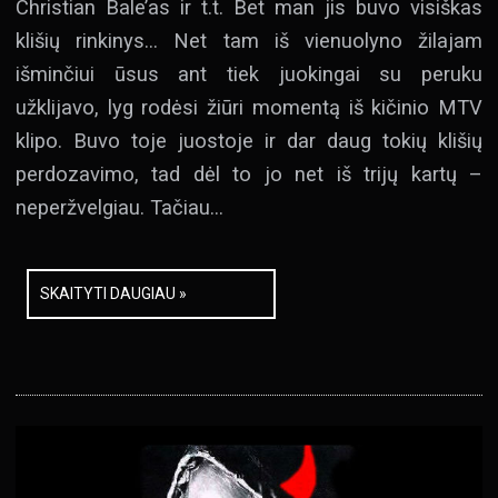
Christian Bale’as ir t.t. Bet man jis buvo visiškas
klišių rinkinys… Net tam iš vienuolyno žilajam
išminčiui ūsus ant tiek juokingai su peruku
užklijavo, lyg rodėsi žiūri momentą iš kičinio MTV
klipo. Buvo toje juostoje ir dar daug tokių klišių
perdozavimo, tad dėl to jo net iš trijų kartų –
neperžvelgiau. Tačiau…
SKAITYTI DAUGIAU »