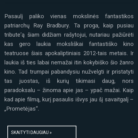
Pasaulį paliko vienas mokslinės fantastikos
patriarchų Ray Bradbury. Ta proga, kaip pusiau
tribute‘ą šiam didžiam rašytojui, nutariau pažiūrėti
kas gero laukia moksliškai fantastiško kino
teatruose šiais apokaliptiniais 2012-tais metais. Ir
laukia iš ties labai nemažai itin kokybiško šio žanro
kino. Tad trumpai pabandysiu nužvelgti ir pristatyti
tas juostas, iš kurių tikimasi daug, nors
paradoksalu – žinoma apie jas – ypač mažai. Kaip
kad apie filmą, kurį pasaulis išvys jau šį savaitgalį –
„Prometėjas“.
SKAITYTI DAUGIAU »